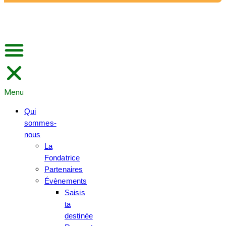
Menu
Qui
sommes-
nous
La
Fondatrice
Partenaires
Évènements
Saisis
ta
destinée