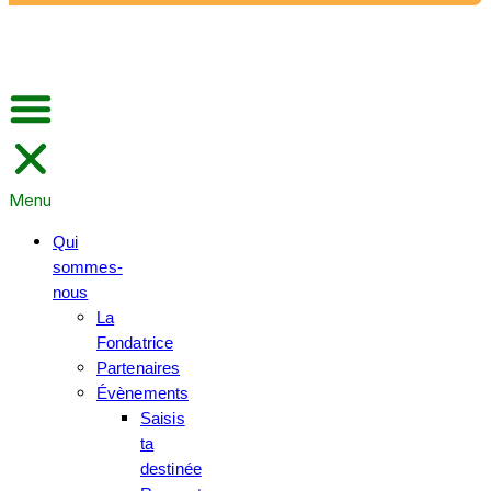
Menu
Qui
sommes-
nous
La
Fondatrice
Partenaires
Évènements
Saisis
ta
destinée